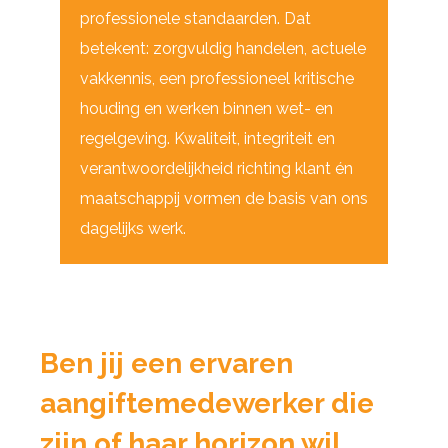
professionele standaarden. Dat
betekent: zorgvuldig handelen, actuele
vakkennis, een professioneel kritische
houding en werken binnen wet- en
regelgeving. Kwaliteit, integriteit en
verantwoordelijkheid richting klant én
maatschappij vormen de basis van ons
dagelijks werk.
Ben jij een ervaren
aangiftemedewerker die
zijn of haar horizon wil