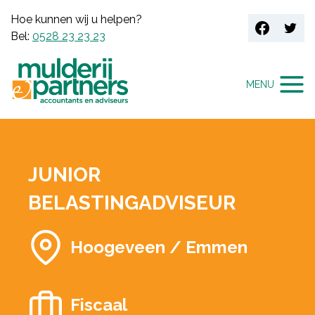
Doorgaan
Hoe kunnen wij u helpen?
naar
Bel:
0528 23 23 23
inhoud
MENU
JUNIOR
BELASTINGADVISEUR
Hoogeveen / Emmen
Fiscaal